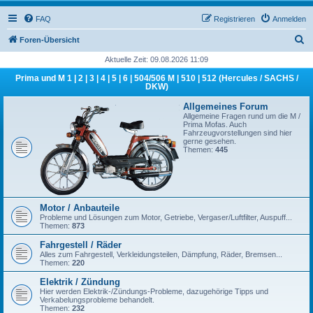
FAQ
Registrieren
Anmelden
S
Foren-Übersicht
u
Aktuelle Zeit: 09.08.2026 11:09
c
Prima und M 1 | 2 | 3 | 4 | 5 | 6 | 504/506 M | 510 | 512 (Hercules / SACHS /
DKW)
h
Allgemeines Forum
e
Allgemeine Fragen rund um die M /
Prima Mofas. Auch
Fahrzeugvorstellungen sind hier
gerne gesehen.
Themen:
445
Motor / Anbauteile
Probleme und Lösungen zum Motor, Getriebe, Vergaser/Luftfilter, Auspuff...
Themen:
873
Fahrgestell / Räder
Alles zum Fahrgestell, Verkleidungsteilen, Dämpfung, Räder, Bremsen...
Themen:
220
Elektrik / Zündung
Hier werden Elektrik-/Zündungs-Probleme, dazugehörige Tipps und
Verkabelungsprobleme behandelt.
Themen:
232