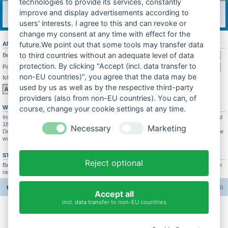
technologies to provide its services, constantly
Feedback
improve and display advertisements according to
Was soll sich in Zukunft ändern? Feedback würde mich sehr freuen!
Themen:
7
users' interests. I agree to this and can revoke or
change my consent at any time with effect for the
future.We point out that some tools may transfer data
ANMELDEN
•
REGISTRIEREN
to third countries without an adequate level of data
Benutzername:
protection. By clicking "Accept (incl. data transfer to
Passwort:
non-EU countries)", you agree that the data may be
Ich habe mein Passwort vergessen
Angemeldet bleiben
used by us as well as by the respective third-party
providers (also from non-EU countries). You can, of
WER IST ONLINE?
course, change your cookie settings at any time.
Insgesamt sind
190
Besucher online :: 2 sichtbare Mitglieder, 0 unsichtbare Mitglieder und
188 Gäste (basierend auf den aktiven Besuchern der letzten 10 Minuten)
Necessary
Marketing
Der Besucherrekord liegt bei
4689
Besuchern, die am 26.07.2025 21:19 gleichzeitig online
waren.
STATISTIK
Reject optional
Beiträge insgesamt
37665
• Themen insgesamt
3422
• Mitglieder insgesamt
3005
• Unser
neuestes Mitglied:
Bastihase
Foren-Übersicht
Alle Foren-Cookies löschen
Alle Zeiten sind
UTC+02:00
Accept all
incl. data transfer to non-EU countries
Impressum