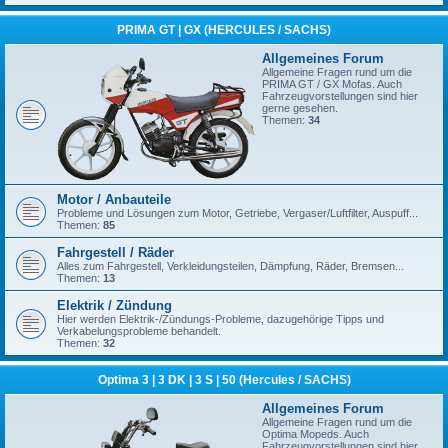
PRIMA GT | GX (HERCULES / SACHS)
Allgemeines Forum
Allgemeine Fragen rund um die
PRIMA GT / GX Mofas. Auch
Fahrzeugvorstellungen sind hier
gerne gesehen.
Themen:
34
Motor / Anbauteile
Probleme und Lösungen zum Motor, Getriebe, Vergaser/Luftfilter, Auspuff...
Themen:
85
Fahrgestell / Räder
Alles zum Fahrgestell, Verkleidungsteilen, Dämpfung, Räder, Bremsen...
Themen:
13
Elektrik / Zündung
Hier werden Elektrik-/Zündungs-Probleme, dazugehörige Tipps und
Verkabelungsprobleme behandelt.
Themen:
32
Optima 3 | 3 DK | 3 S | 50 (Hercules / SACHS)
Allgemeines Forum
Allgemeine Fragen rund um die
Optima Mopeds. Auch
Fahrzeugvorstellungen sind hier