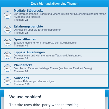
Zweiräder und allgemeine Themen
Mediale Stöberecke
Von interessentanen Bildern und Videos bis hin zur Datensammlung der Mofas
/ Mopeds und Mokicks.
Themen:
22
Erfahrungsberichte
Diskussion über die Erfahrungsberichte
Themen:
15
Spezialthemen
Ergänzungen und Kommentare zu den Spezialthemen
Themen:
40
Tipps & Anleitungen
Diskussionen und Kommentare zu Tipps und Anleitungen.
Themen:
26
Plauderecke
Das Forum für jedes beliebige Thema (auch ohne Zweirad-Bezug).
Themen:
93
Sonstiges
Andere Fahrzeuge oder sonstiges...
Themen:
150
mofa-moped.de
We use cookies!
Ankündigungen & News
Neuigkeiten auf technik-ostfriese.com und in diesem Forum.
This site uses third-party website tracking
Themen:
26