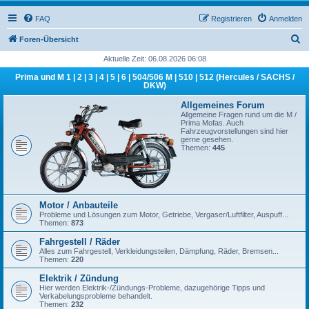
FAQ
Registrieren
Anmelden
S
Foren-Übersicht
u
Aktuelle Zeit: 06.08.2026 06:08
c
Prima und M 1 | 2 | 3 | 4 | 5 | 6 | 504/506 M | 510 | 512 (Hercules / SACHS /
DKW)
h
Allgemeines Forum
e
Allgemeine Fragen rund um die M /
Prima Mofas. Auch
Fahrzeugvorstellungen sind hier
gerne gesehen.
Themen:
445
Motor / Anbauteile
Probleme und Lösungen zum Motor, Getriebe, Vergaser/Luftfilter, Auspuff...
Themen:
873
Fahrgestell / Räder
Alles zum Fahrgestell, Verkleidungsteilen, Dämpfung, Räder, Bremsen...
Themen:
220
Elektrik / Zündung
Hier werden Elektrik-/Zündungs-Probleme, dazugehörige Tipps und
Verkabelungsprobleme behandelt.
Themen:
232