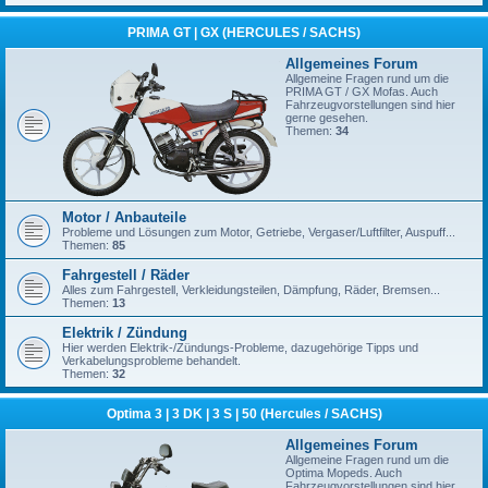
PRIMA GT | GX (HERCULES / SACHS)
Allgemeines Forum
Allgemeine Fragen rund um die
PRIMA GT / GX Mofas. Auch
Fahrzeugvorstellungen sind hier
gerne gesehen.
Themen:
34
Motor / Anbauteile
Probleme und Lösungen zum Motor, Getriebe, Vergaser/Luftfilter, Auspuff...
Themen:
85
Fahrgestell / Räder
Alles zum Fahrgestell, Verkleidungsteilen, Dämpfung, Räder, Bremsen...
Themen:
13
Elektrik / Zündung
Hier werden Elektrik-/Zündungs-Probleme, dazugehörige Tipps und
Verkabelungsprobleme behandelt.
Themen:
32
Optima 3 | 3 DK | 3 S | 50 (Hercules / SACHS)
Allgemeines Forum
Allgemeine Fragen rund um die
Optima Mopeds. Auch
Fahrzeugvorstellungen sind hier