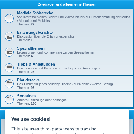
Zweiräder und allgemeine Themen
Mediale Stöberecke
Von interessentanen Bildern und Videos bis hin zur Datensammlung der Mofas
/ Mopeds und Mokicks.
Themen:
22
Erfahrungsberichte
Diskussion über die Erfahrungsberichte
Themen:
15
Spezialthemen
Ergänzungen und Kommentare zu den Spezialthemen
Themen:
40
Tipps & Anleitungen
Diskussionen und Kommentare zu Tipps und Anleitungen.
Themen:
26
Plauderecke
Das Forum für jedes beliebige Thema (auch ohne Zweirad-Bezug).
Themen:
93
Sonstiges
Andere Fahrzeuge oder sonstiges...
Themen:
150
mofa-moped.de
We use cookies!
Ankündigungen & News
Neuigkeiten auf technik-ostfriese.com und in diesem Forum.
This site uses third-party website tracking
Themen:
26