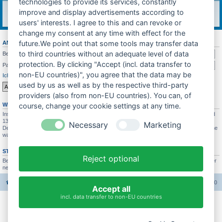
technologies to provide its services, constantly
Feedback
improve and display advertisements according to
Was soll sich in Zukunft ändern? Feedback würde mich sehr freuen!
Themen:
7
users' interests. I agree to this and can revoke or
change my consent at any time with effect for the
future.We point out that some tools may transfer data
ANMELDEN
•
REGISTRIEREN
to third countries without an adequate level of data
Benutzername:
protection. By clicking "Accept (incl. data transfer to
Passwort:
non-EU countries)", you agree that the data may be
Ich habe mein Passwort vergessen
Angemeldet bleiben
used by us as well as by the respective third-party
providers (also from non-EU countries). You can, of
WER IST ONLINE?
course, change your cookie settings at any time.
Insgesamt sind
138
Besucher online :: 1 sichtbares Mitglied, 0 unsichtbare Mitglieder und
137 Gäste (basierend auf den aktiven Besuchern der letzten 10 Minuten)
Necessary
Marketing
Der Besucherrekord liegt bei
4689
Besuchern, die am 26.07.2025 21:19 gleichzeitig online
waren.
STATISTIK
Reject optional
Beiträge insgesamt
37663
• Themen insgesamt
3422
• Mitglieder insgesamt
3005
• Unser
neuestes Mitglied:
Bastihase
Foren-Übersicht
Alle Foren-Cookies löschen
Alle Zeiten sind
UTC+02:00
Accept all
incl. data transfer to non-EU countries
Impressum