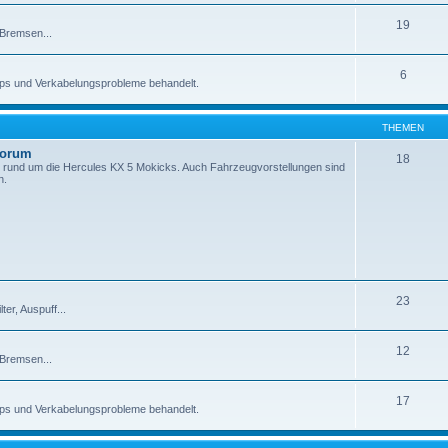
19
 Bremsen...
6
pps und Verkabelungsprobleme behandelt.
THEMEN
Forum
18
 rund um die Hercules KX 5 Mokicks. Auch Fahrzeugvorstellungen sind
n.
23
er, Auspuff...
12
 Bremsen...
17
pps und Verkabelungsprobleme behandelt.