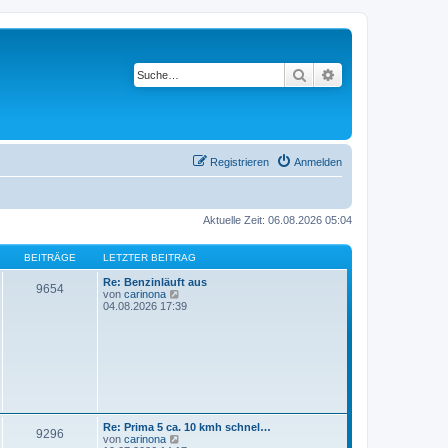
Suche
Erweiterte Suche
Registrieren
Anmelden
Aktuelle Zeit: 06.08.2026 05:04
BEITRÄGE
LETZTER BEITRAG
Re: Benzinläuft aus
9654
N
von
carinona
e
04.08.2026 17:39
u
e
s
t
e
r
B
e
i
t
Re: Prima 5 ca. 10 kmh schnel…
9296
r
N
von
carinona