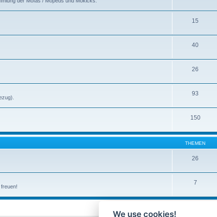
ammlung der Mofas / Mopeds und Mokicks.
15
40
26
93
ezug).
150
THEMEN
26
7
 freuen!
We use cookies!