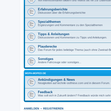
Von interessentanen Bildern und Videos bis hin zur Datens
Erfahrungsberichte
Diskussion über die Erfahrungsberichte
Spezialthemen
Ergänzungen und Kommentare zu den Spezialthemen
Tipps & Anleitungen
Diskussionen und Kommentare zu Tipps und Anleitungen.
Plauderecke
Das Forum für jedes beliebige Thema (auch ohne Zweirad-B
Sonstiges
Andere Fahrzeuge oder sonstiges...
MOFA-MOPED.DE
Ankündigungen & News
Neuigkeiten auf technik-ostfriese.com und in diesem Forum.
Feedback
Was soll sich in Zukunft ändern? Feedback würde mich sehr
ANMELDEN
•
REGISTRIEREN