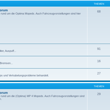
THEMEN
Forum
68
 rund um die Optima Mopeds. Auch Fahrzeugvorstellungen sind hier
91
er, Auspuff...
16
 Bremsen...
27
pps und Verkabelungsprobleme behandelt.
THEMEN
Forum
29
 rund um die (Optima) MP 4 Mopeds. Auch Fahrzeugvorstellungen sind
n.