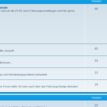
THEMEN
Forum
48
 rund um die ZX 50. Auch Fahrzeugvorstellungen sind hier gerne
65
er, Auspuff...
33
 Bremsen...
13
pps und Verkabelungsprobleme behandelt.
19
enes Forum dafür. Es kann auch über das Fahrzeug-Design diskutiert
THEMEN
22