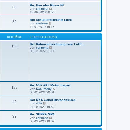
u
e
Re: Hercules Prima 5S
85
s
N
von
carinona
t
e
12.06.2020 20:53
e
u
r
e
Re: Schaltermechanik Licht
89
B
s
N
von
wedewe
e
t
e
19.01.2019 19:17
i
e
u
t
r
e
r
B
s
BEITRÄGE
LETZTER BEITRAG
a
e
t
g
i
e
Re: Rahmendurchgang zum Luftf…
100
t
r
N
von
carinona
r
B
e
05.12.2022 21:17
a
e
u
g
i
e
t
s
r
t
a
e
g
r
B
e
i
Re: 50/5 AKF Motor fragen
t
177
N
von
KX5 Paddy
r
e
05.02.2021 20:01
a
u
g
e
Re: KX 5 Gabel Distanzhülsen
40
s
N
von
acki
t
e
24.10.2022 19:30
e
u
r
e
Re: SUPRA GP4
99
B
s
N
von
carinona
e
t
e
03.03.2026 19:07
i
e
u
t
r
e