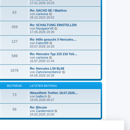
r
B
e
17.01.2026 10:03
a
e
u
g
i
e
Re: SACHS SE / MadAss
63
t
s
N
von
carinona
r
t
e
28.10.2024 20:52
a
e
u
g
r
e
Re: SCHALTUNG EINSTELLEN
459
B
s
N
von
NavigatorV8
e
t
e
17.05.2026 20:30
i
e
u
t
r
e
Re: Hilfe gesucht // Hercules…
r
127
B
s
N
von
Fabse89
a
e
t
e
03.07.2026 16:26
g
i
e
u
t
r
e
Re: Hercules Typ 215 216 Teil…
r
589
B
s
N
von
carinona
a
e
t
e
15.07.2026 21:44
g
i
e
u
t
r
e
Re: Hercules L50 Bj.68
r
1676
B
s
N
von
Zahnriemenfahrer
a
e
t
e
04.06.2026 20:39
g
i
e
u
t
r
e
r
B
s
BEITRÄGE
LETZTER BEITRAG
a
e
t
g
i
e
Wewelfleth Treffen 18.07.2026…
73
t
N
r
von
haifisch
r
e
B
19.05.2026 09:27
a
u
e
g
e
i
Re: Bitcoin
56
s
t
N
von
Zandermichi
t
r
e
24.02.2025 15:00
e
a
u
r
g
e
B
s
e
t