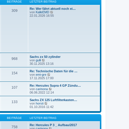
r
B
s
BEITRÄGE
LETZTER BEITRAG
a
e
t
g
i
e
Re: Wer fährt aktuell noch ei…
309
t
r
N
von
KalleEMD
r
B
e
22.01.2026 16:55
a
e
u
g
i
e
t
s
r
t
a
e
g
r
B
e
i
t
r
Sachs zx 50 zylinder
a
968
N
von
gulli
g
e
30.11.2025 13:16
u
e
Re: Technische Daten für die …
154
s
N
von
emi-gre
t
e
17.11.2025 17:00
e
u
r
e
Re: Hercules Supra 4 GP Zündu…
107
B
s
N
von
carinona
e
t
e
06.06.2022 12:14
i
e
u
t
r
e
Sachs ZX 125 Luftfilterkasten…
r
133
B
s
N
von
horsti
a
e
t
e
01.10.2016 11:42
g
i
e
u
t
r
e
r
B
s
BEITRÄGE
LETZTER BEITRAG
a
e
t
g
i
e
Re: Hercules P 3 _ Aufbau/2017
758
t
r
N
von
carinona