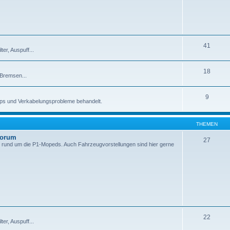
41
er, Auspuff...
18
 Bremsen...
9
pps und Verkabelungsprobleme behandelt.
THEMEN
Forum
27
 rund um die P1-Mopeds. Auch Fahrzeugvorstellungen sind hier gerne
22
er, Auspuff...