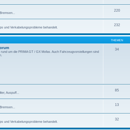
220
 Bremsen...
232
pps und Verkabelungsprobleme behandelt.
THEMEN
Forum
34
 rund um die PRIMA GT / GX Mofas. Auch Fahrzeugvorstellungen sind
n.
85
er, Auspuff...
13
 Bremsen...
32
pps und Verkabelungsprobleme behandelt.