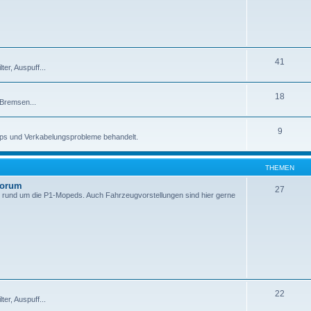
41
er, Auspuff...
18
 Bremsen...
9
pps und Verkabelungsprobleme behandelt.
THEMEN
Forum
27
 rund um die P1-Mopeds. Auch Fahrzeugvorstellungen sind hier gerne
22
er, Auspuff...