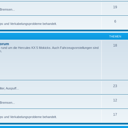
19
 Bremsen...
6
pps und Verkabelungsprobleme behandelt.
THEMEN
Forum
18
 rund um die Hercules KX 5 Mokicks. Auch Fahrzeugvorstellungen sind
n.
23
er, Auspuff...
12
 Bremsen...
17
pps und Verkabelungsprobleme behandelt.