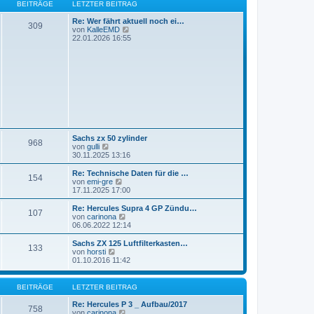
r
B
s
BEITRÄGE
LETZTER BEITRAG
a
e
t
g
i
e
Re: Wer fährt aktuell noch ei…
309
t
r
N
von
KalleEMD
r
B
e
22.01.2026 16:55
a
e
u
g
i
e
t
s
r
t
a
e
g
r
B
e
i
t
r
Sachs zx 50 zylinder
a
968
N
von
gulli
g
e
30.11.2025 13:16
u
e
Re: Technische Daten für die …
154
s
N
von
emi-gre
t
e
17.11.2025 17:00
e
u
r
e
Re: Hercules Supra 4 GP Zündu…
107
B
s
N
von
carinona
e
t
e
06.06.2022 12:14
i
e
u
t
r
e
Sachs ZX 125 Luftfilterkasten…
r
133
B
s
N
von
horsti
a
e
t
e
01.10.2016 11:42
g
i
e
u
t
r
e
r
B
s
BEITRÄGE
LETZTER BEITRAG
a
e
t
g
i
e
Re: Hercules P 3 _ Aufbau/2017
758
t
r
N
von
carinona