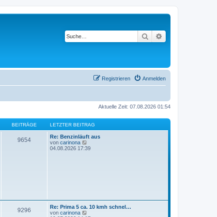
Suche
Erweiterte Suche
Registrieren
Anmelden
Aktuelle Zeit: 07.08.2026 01:54
BEITRÄGE
LETZTER BEITRAG
Re: Benzinläuft aus
9654
N
von
carinona
e
04.08.2026 17:39
u
e
s
t
e
r
B
e
i
t
Re: Prima 5 ca. 10 kmh schnel…
9296
r
N
von
carinona