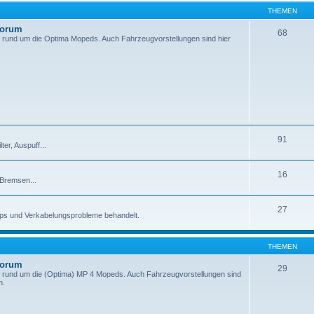
THEMEN
Forum
68
 rund um die Optima Mopeds. Auch Fahrzeugvorstellungen sind hier
91
er, Auspuff...
16
 Bremsen...
27
pps und Verkabelungsprobleme behandelt.
THEMEN
Forum
29
 rund um die (Optima) MP 4 Mopeds. Auch Fahrzeugvorstellungen sind
n.