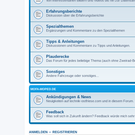
Von interessentanen Bildern und Videos bis hin zur Datens
Erfahrungsberichte
Diskussion über die Erfahrungsberichte
Spezialthemen
Ergänzungen und Kommentare zu den Spezialthemen
Tipps & Anleitungen
Diskussionen und Kommentare zu Tipps und Anleitungen.
Plauderecke
Das Forum für jedes beliebige Thema (auch ohne Zweirad-B
Sonstiges
Andere Fahrzeuge oder sonstiges...
MOFA-MOPED.DE
Ankündigungen & News
Neuigkeiten auf technik-ostfriese.com und in diesem Forum.
Feedback
Was soll sich in Zukunft ändern? Feedback würde mich sehr
ANMELDEN
•
REGISTRIEREN