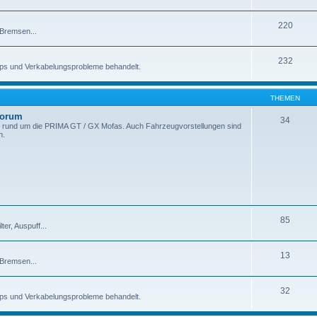
220
 Bremsen...
232
pps und Verkabelungsprobleme behandelt.
THEMEN
Forum
34
 rund um die PRIMA GT / GX Mofas. Auch Fahrzeugvorstellungen sind
n.
85
er, Auspuff...
13
 Bremsen...
32
pps und Verkabelungsprobleme behandelt.