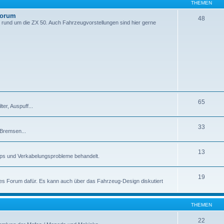
THEMEN
Forum
48
 rund um die ZX 50. Auch Fahrzeugvorstellungen sind hier gerne
65
er, Auspuff...
33
 Bremsen...
13
pps und Verkabelungsprobleme behandelt.
19
enes Forum dafür. Es kann auch über das Fahrzeug-Design diskutiert
THEMEN
22