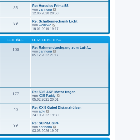
u
e
Re: Hercules Prima 5S
85
s
N
von
carinona
t
e
12.06.2020 20:53
e
u
r
e
Re: Schaltermechanik Licht
89
B
s
N
von
wedewe
e
t
e
19.01.2019 19:17
i
e
u
t
r
e
r
B
s
BEITRÄGE
LETZTER BEITRAG
a
e
t
g
i
e
Re: Rahmendurchgang zum Luftf…
100
t
r
N
von
carinona
r
B
e
05.12.2022 21:17
a
e
u
g
i
e
t
s
r
t
a
e
g
r
B
e
i
Re: 50/5 AKF Motor fragen
t
177
N
von
KX5 Paddy
r
e
05.02.2021 20:01
a
u
g
e
Re: KX 5 Gabel Distanzhülsen
40
s
N
von
acki
t
e
24.10.2022 19:30
e
u
r
e
Re: SUPRA GP4
99
B
s
N
von
carinona
e
t
e
03.03.2026 19:07
i
e
u
t
r
e