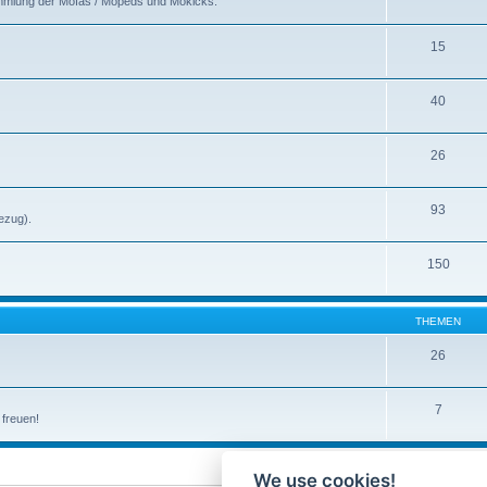
ammlung der Mofas / Mopeds und Mokicks.
15
40
26
93
ezug).
150
THEMEN
26
7
 freuen!
We use cookies!