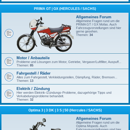
PRIMA GT | GX (HERCULES / SACHS)
Allgemeines Forum
Allgemeine Fragen rund um die
PRIMA GT / GX Mofas. Auch
Fahrzeugvorstellungen sind hier
gerne gesehen.
Themen:
34
Motor / Anbauteile
Probleme und Lösungen zum Motor, Getriebe, Vergaser/Luftfilter, Auspuff...
Themen:
85
Fahrgestell / Räder
Alles zum Fahrgestell, Verkleidungsteilen, Dämpfung, Räder, Bremsen...
Themen:
13
Elektrik / Zündung
Hier werden Elektrik-/Zündungs-Probleme, dazugehörige Tipps und
Verkabelungsprobleme behandelt.
Themen:
32
Optima 3 | 3 DK | 3 S | 50 (Hercules / SACHS)
Allgemeines Forum
Allgemeine Fragen rund um die
Optima Mopeds. Auch
Fahrzeugvorstellungen sind hier