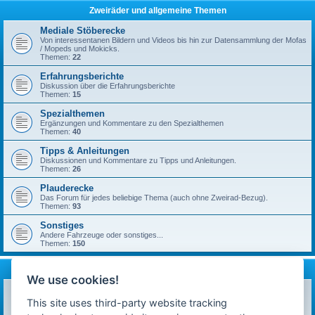
Zweiräder und allgemeine Themen
Mediale Stöberecke
Von interessentanen Bildern und Videos bis hin zur Datensammlung der Mofas
/ Mopeds und Mokicks.
Themen:
22
Erfahrungsberichte
Diskussion über die Erfahrungsberichte
Themen:
15
Spezialthemen
Ergänzungen und Kommentare zu den Spezialthemen
Themen:
40
Tipps & Anleitungen
Diskussionen und Kommentare zu Tipps und Anleitungen.
Themen:
26
Plauderecke
Das Forum für jedes beliebige Thema (auch ohne Zweirad-Bezug).
Themen:
93
Sonstiges
Andere Fahrzeuge oder sonstiges...
Themen:
150
mofa-moped.de
We use cookies!
Ankündigungen & News
Neuigkeiten auf technik-ostfriese.com und in diesem Forum.
This site uses third-party website tracking
Themen:
26