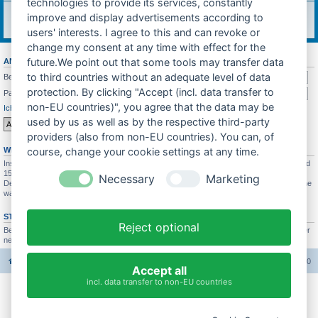
technologies to provide its services, constantly
Feedback
improve and display advertisements according to
Was soll sich in Zukunft ändern? Feedback würde mich sehr freuen!
Themen:
7
users' interests. I agree to this and can revoke or
change my consent at any time with effect for the
future.We point out that some tools may transfer data
ANMELDEN
•
REGISTRIEREN
to third countries without an adequate level of data
Benutzername:
protection. By clicking "Accept (incl. data transfer to
Passwort:
non-EU countries)", you agree that the data may be
Ich habe mein Passwort vergessen
Angemeldet bleiben
used by us as well as by the respective third-party
providers (also from non-EU countries). You can, of
WER IST ONLINE?
course, change your cookie settings at any time.
Insgesamt sind
155
Besucher online :: 2 sichtbare Mitglieder, 0 unsichtbare Mitglieder und
153 Gäste (basierend auf den aktiven Besuchern der letzten 10 Minuten)
Necessary
Marketing
Der Besucherrekord liegt bei
4689
Besuchern, die am 26.07.2025 21:19 gleichzeitig online
waren.
STATISTIK
Reject optional
Beiträge insgesamt
37665
• Themen insgesamt
3422
• Mitglieder insgesamt
3005
• Unser
neuestes Mitglied:
Bastihase
Foren-Übersicht
Alle Foren-Cookies löschen
Alle Zeiten sind
UTC+02:00
Accept all
incl. data transfer to non-EU countries
Impressum