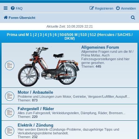
FAQ
Registrieren
Anmelden
S
Foren-Übersicht
u
Aktuelle Zeit: 10.08.2026 22:21
c
Prima und M 1 | 2 | 3 | 4 | 5 | 6 | 504/506 M | 510 | 512 (Hercules / SACHS /
DKW)
h
Allgemeines Forum
e
Allgemeine Fragen rund um die M /
Prima Mofas. Auch
Fahrzeugvorstellungen sind hier
gerne gesehen.
Themen:
445
Motor / Anbauteile
Probleme und Lösungen zum Motor, Getriebe, Vergaser/Luftfilter, Auspuff...
Themen:
873
Fahrgestell / Räder
Alles zum Fahrgestell, Verkleidungsteilen, Dämpfung, Räder, Bremsen...
Themen:
220
Elektrik / Zündung
Hier werden Elektrik-/Zündungs-Probleme, dazugehörige Tipps und
Verkabelungsprobleme behandelt.
Themen:
232