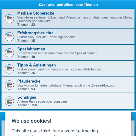
Zweiräder und allgemeine Themen
Mediale Stöberecke
Von interessentanen Bildern und Videos bis hin zur Datensammlung der Mofas
/ Mopeds und Mokicks.
Themen:
22
Erfahrungsberichte
Diskussion über die Erfahrungsberichte
Themen:
15
Spezialthemen
Ergänzungen und Kommentare zu den Spezialthemen
Themen:
40
Tipps & Anleitungen
Diskussionen und Kommentare zu Tipps und Anleitungen.
Themen:
26
Plauderecke
Das Forum für jedes beliebige Thema (auch ohne Zweirad-Bezug).
Themen:
93
Sonstiges
Andere Fahrzeuge oder sonstiges...
Themen:
150
mofa-moped.de
We use cookies!
Ankündigungen & News
Neuigkeiten auf technik-ostfriese.com und in diesem Forum.
This site uses third-party website tracking
Themen:
26