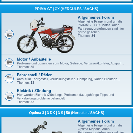
PRIMA GT | GX (HERCULES / SACHS)
Allgemeines Forum
Allgemeine Fragen rund um die
PRIMA GT / GX Mofas. Auch
Fahrzeugvorstellungen sind hier
gerne gesehen.
Themen:
34
Motor / Anbauteile
Probleme und Lösungen zum Motor, Getriebe, Vergaser/Luftfilter, Auspuff...
Themen:
85
Fahrgestell / Räder
Alles zum Fahrgestell, Verkleidungsteilen, Dämpfung, Räder, Bremsen...
Themen:
13
Elektrik / Zündung
Hier werden Elektrik-/Zündungs-Probleme, dazugehörige Tipps und
Verkabelungsprobleme behandelt.
Themen:
32
Optima 3 | 3 DK | 3 S | 50 (Hercules / SACHS)
Allgemeines Forum
Allgemeine Fragen rund um die
Optima Mopeds. Auch
Fahrzeugvorstellungen sind hier