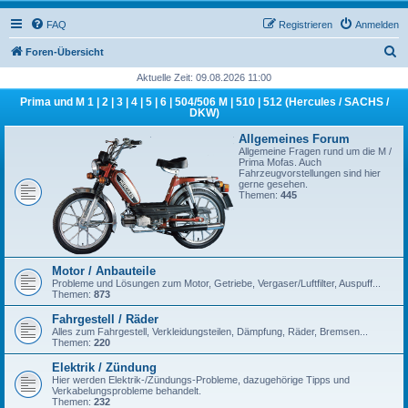
FAQ
Registrieren
Anmelden
S
Foren-Übersicht
u
Aktuelle Zeit: 09.08.2026 11:00
c
Prima und M 1 | 2 | 3 | 4 | 5 | 6 | 504/506 M | 510 | 512 (Hercules / SACHS /
DKW)
h
Allgemeines Forum
e
Allgemeine Fragen rund um die M /
Prima Mofas. Auch
Fahrzeugvorstellungen sind hier
gerne gesehen.
Themen:
445
Motor / Anbauteile
Probleme und Lösungen zum Motor, Getriebe, Vergaser/Luftfilter, Auspuff...
Themen:
873
Fahrgestell / Räder
Alles zum Fahrgestell, Verkleidungsteilen, Dämpfung, Räder, Bremsen...
Themen:
220
Elektrik / Zündung
Hier werden Elektrik-/Zündungs-Probleme, dazugehörige Tipps und
Verkabelungsprobleme behandelt.
Themen:
232