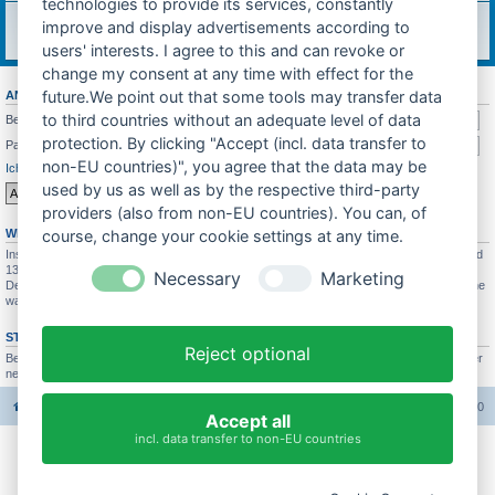
technologies to provide its services, constantly
Feedback
improve and display advertisements according to
Was soll sich in Zukunft ändern? Feedback würde mich sehr freuen!
Themen:
7
users' interests. I agree to this and can revoke or
change my consent at any time with effect for the
future.We point out that some tools may transfer data
ANMELDEN
•
REGISTRIEREN
to third countries without an adequate level of data
Benutzername:
protection. By clicking "Accept (incl. data transfer to
Passwort:
non-EU countries)", you agree that the data may be
Ich habe mein Passwort vergessen
Angemeldet bleiben
used by us as well as by the respective third-party
providers (also from non-EU countries). You can, of
WER IST ONLINE?
course, change your cookie settings at any time.
Insgesamt sind
136
Besucher online :: 2 sichtbare Mitglieder, 0 unsichtbare Mitglieder und
134 Gäste (basierend auf den aktiven Besuchern der letzten 10 Minuten)
Necessary
Marketing
Der Besucherrekord liegt bei
4689
Besuchern, die am 26.07.2025 21:19 gleichzeitig online
waren.
STATISTIK
Reject optional
Beiträge insgesamt
37665
• Themen insgesamt
3422
• Mitglieder insgesamt
3005
• Unser
neuestes Mitglied:
Bastihase
Foren-Übersicht
Alle Foren-Cookies löschen
Alle Zeiten sind
UTC+02:00
Accept all
incl. data transfer to non-EU countries
Impressum