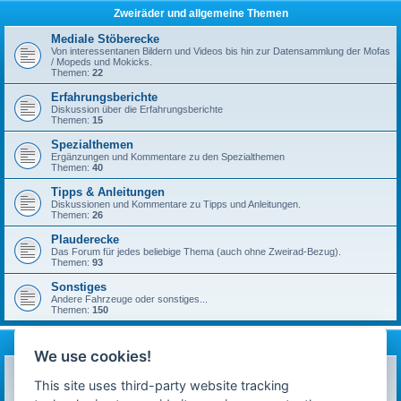
Zweiräder und allgemeine Themen
Mediale Stöberecke
Von interessentanen Bildern und Videos bis hin zur Datensammlung der Mofas
/ Mopeds und Mokicks.
Themen:
22
Erfahrungsberichte
Diskussion über die Erfahrungsberichte
Themen:
15
Spezialthemen
Ergänzungen und Kommentare zu den Spezialthemen
Themen:
40
Tipps & Anleitungen
Diskussionen und Kommentare zu Tipps und Anleitungen.
Themen:
26
Plauderecke
Das Forum für jedes beliebige Thema (auch ohne Zweirad-Bezug).
Themen:
93
Sonstiges
Andere Fahrzeuge oder sonstiges...
Themen:
150
mofa-moped.de
We use cookies!
Ankündigungen & News
Neuigkeiten auf technik-ostfriese.com und in diesem Forum.
This site uses third-party website tracking
Themen:
26