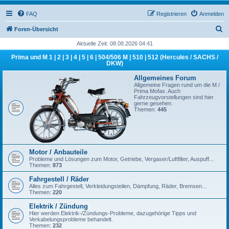
FAQ
Registrieren
Anmelden
S
Foren-Übersicht
u
Aktuelle Zeit: 08.08.2026 04:41
c
Prima und M 1 | 2 | 3 | 4 | 5 | 6 | 504/506 M | 510 | 512 (Hercules / SACHS /
DKW)
h
Allgemeines Forum
e
Allgemeine Fragen rund um die M /
Prima Mofas. Auch
Fahrzeugvorstellungen sind hier
gerne gesehen.
Themen:
445
Motor / Anbauteile
Probleme und Lösungen zum Motor, Getriebe, Vergaser/Luftfilter, Auspuff...
Themen:
873
Fahrgestell / Räder
Alles zum Fahrgestell, Verkleidungsteilen, Dämpfung, Räder, Bremsen...
Themen:
220
Elektrik / Zündung
Hier werden Elektrik-/Zündungs-Probleme, dazugehörige Tipps und
Verkabelungsprobleme behandelt.
Themen:
232