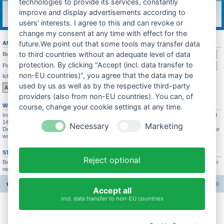
technologies to provide its services, constantly
Feedback
improve and display advertisements according to
Was soll sich in Zukunft ändern? Feedback würde mich sehr freuen!
Themen:
7
users' interests. I agree to this and can revoke or
change my consent at any time with effect for the
future.We point out that some tools may transfer data
ANMELDEN
•
REGISTRIEREN
to third countries without an adequate level of data
Benutzername:
protection. By clicking "Accept (incl. data transfer to
Passwort:
non-EU countries)", you agree that the data may be
Ich habe mein Passwort vergessen
Angemeldet bleiben
used by us as well as by the respective third-party
providers (also from non-EU countries). You can, of
WER IST ONLINE?
course, change your cookie settings at any time.
Insgesamt sind
146
Besucher online :: 1 sichtbares Mitglied, 0 unsichtbare Mitglieder und
145 Gäste (basierend auf den aktiven Besuchern der letzten 10 Minuten)
Necessary
Marketing
Der Besucherrekord liegt bei
4689
Besuchern, die am 26.07.2025 21:19 gleichzeitig online
waren.
STATISTIK
Reject optional
Beiträge insgesamt
37665
• Themen insgesamt
3422
• Mitglieder insgesamt
3005
• Unser
neuestes Mitglied:
Bastihase
Foren-Übersicht
Alle Foren-Cookies löschen
Alle Zeiten sind
UTC+02:00
Accept all
incl. data transfer to non-EU countries
Impressum