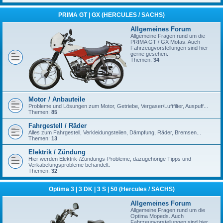
PRIMA GT | GX (HERCULES / SACHS)
Allgemeines Forum
Allgemeine Fragen rund um die
PRIMA GT / GX Mofas. Auch
Fahrzeugvorstellungen sind hier
gerne gesehen.
Themen:
34
Motor / Anbauteile
Probleme und Lösungen zum Motor, Getriebe, Vergaser/Luftfilter, Auspuff...
Themen:
85
Fahrgestell / Räder
Alles zum Fahrgestell, Verkleidungsteilen, Dämpfung, Räder, Bremsen...
Themen:
13
Elektrik / Zündung
Hier werden Elektrik-/Zündungs-Probleme, dazugehörige Tipps und
Verkabelungsprobleme behandelt.
Themen:
32
Optima 3 | 3 DK | 3 S | 50 (Hercules / SACHS)
Allgemeines Forum
Allgemeine Fragen rund um die
Optima Mopeds. Auch
Fahrzeugvorstellungen sind hier