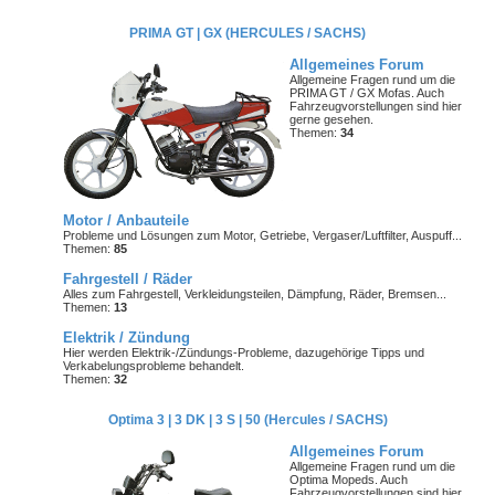
PRIMA GT | GX (HERCULES / SACHS)
Allgemeines Forum
Allgemeine Fragen rund um die
PRIMA GT / GX Mofas. Auch
Fahrzeugvorstellungen sind hier
gerne gesehen.
Themen:
34
Motor / Anbauteile
Probleme und Lösungen zum Motor, Getriebe, Vergaser/Luftfilter, Auspuff...
Themen:
85
Fahrgestell / Räder
Alles zum Fahrgestell, Verkleidungsteilen, Dämpfung, Räder, Bremsen...
Themen:
13
Elektrik / Zündung
Hier werden Elektrik-/Zündungs-Probleme, dazugehörige Tipps und
Verkabelungsprobleme behandelt.
Themen:
32
Optima 3 | 3 DK | 3 S | 50 (Hercules / SACHS)
Allgemeines Forum
Allgemeine Fragen rund um die
Optima Mopeds. Auch
Fahrzeugvorstellungen sind hier