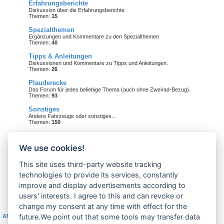
Erfahrungsberichte
Diskussion über die Erfahrungsberichte
Themen:
15
Spezialthemen
Ergänzungen und Kommentare zu den Spezialthemen
Themen:
40
Tipps & Anleitungen
Diskussionen und Kommentare zu Tipps und Anleitungen.
Themen:
26
Plauderecke
Das Forum für jedes beliebige Thema (auch ohne Zweirad-Bezug).
Themen:
93
Sonstiges
Andere Fahrzeuge oder sonstiges...
Themen:
150
mofa-moped.de
We use cookies!
Ankündigungen & News
Neuigkeiten auf technik-ostfriese.com und in diesem Forum.
This site uses third-party website tracking
Themen:
26
technologies to provide its services, constantly
Feedback
improve and display advertisements according to
Was soll sich in Zukunft ändern? Feedback würde mich sehr freuen!
Themen:
7
users' interests. I agree to this and can revoke or
change my consent at any time with effect for the
future.We point out that some tools may transfer data
ANMELDEN
•
REGISTRIEREN