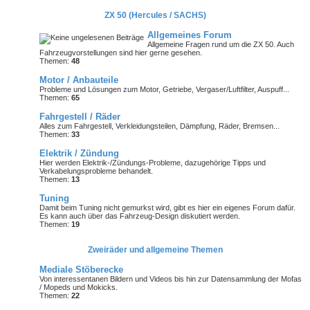
ZX 50 (Hercules / SACHS)
Allgemeines Forum
Allgemeine Fragen rund um die ZX 50. Auch
Fahrzeugvorstellungen sind hier gerne gesehen.
Themen:
48
Motor / Anbauteile
Probleme und Lösungen zum Motor, Getriebe, Vergaser/Luftfilter, Auspuff...
Themen:
65
Fahrgestell / Räder
Alles zum Fahrgestell, Verkleidungsteilen, Dämpfung, Räder, Bremsen...
Themen:
33
Elektrik / Zündung
Hier werden Elektrik-/Zündungs-Probleme, dazugehörige Tipps und
Verkabelungsprobleme behandelt.
Themen:
13
Tuning
Damit beim Tuning nicht gemurkst wird, gibt es hier ein eigenes Forum dafür.
Es kann auch über das Fahrzeug-Design diskutiert werden.
Themen:
19
Zweiräder und allgemeine Themen
Mediale Stöberecke
Von interessentanen Bildern und Videos bis hin zur Datensammlung der Mofas
/ Mopeds und Mokicks.
Themen:
22