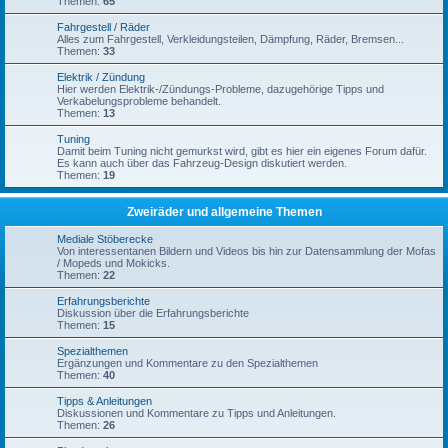
Themen:
65
Fahrgestell / Räder
Alles zum Fahrgestell, Verkleidungsteilen, Dämpfung, Räder, Bremsen...
Themen:
33
Elektrik / Zündung
Hier werden Elektrik-/Zündungs-Probleme, dazugehörige Tipps und
Verkabelungsprobleme behandelt.
Themen:
13
Tuning
Damit beim Tuning nicht gemurkst wird, gibt es hier ein eigenes Forum dafür.
Es kann auch über das Fahrzeug-Design diskutiert werden.
Themen:
19
Zweiräder und allgemeine Themen
Mediale Stöberecke
Von interessentanen Bildern und Videos bis hin zur Datensammlung der Mofas
/ Mopeds und Mokicks.
Themen:
22
Erfahrungsberichte
Diskussion über die Erfahrungsberichte
Themen:
15
Spezialthemen
Ergänzungen und Kommentare zu den Spezialthemen
Themen:
40
Tipps & Anleitungen
Diskussionen und Kommentare zu Tipps und Anleitungen.
Themen:
26