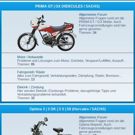
PRIMA GT | GX (HERCULES / SACHS)
Allgemeines Forum
Allgemeine Fragen rund um die
PRIMA GT / GX Mofas. Auch
Fahrzeugvorstellungen sind hier
gerne gesehen.
Themen:
34
Motor / Anbauteile
Probleme und Lösungen zum Motor, Getriebe, Vergaser/Luftfilter, Auspuff...
Themen:
85
Fahrgestell / Räder
Alles zum Fahrgestell, Verkleidungsteilen, Dämpfung, Räder, Bremsen...
Themen:
13
Elektrik / Zündung
Hier werden Elektrik-/Zündungs-Probleme, dazugehörige Tipps und
Verkabelungsprobleme behandelt.
Themen:
32
Optima 3 | 3 DK | 3 S | 50 (Hercules / SACHS)
Allgemeines Forum
Allgemeine Fragen rund um die
Optima Mopeds. Auch
Fahrzeugvorstellungen sind hier
gerne gesehen.