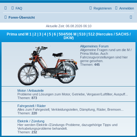
FAQ
Registrieren
Anmelden
S
Foren-Übersicht
u
Aktuelle Zeit: 06.08.2026 06:10
c
Prima und M 1 | 2 | 3 | 4 | 5 | 6 | 504/506 M | 510 | 512 (Hercules / SACHS /
DKW)
h
Allgemeines Forum
e
Allgemeine Fragen rund um die M /
Prima Mofas. Auch
Fahrzeugvorstellungen sind hier
gerne gesehen.
Themen:
445
Motor / Anbauteile
Probleme und Lösungen zum Motor, Getriebe, Vergaser/Luftfilter, Auspuff...
Themen:
873
Fahrgestell / Räder
Alles zum Fahrgestell, Verkleidungsteilen, Dämpfung, Räder, Bremsen...
Themen:
220
Elektrik / Zündung
Hier werden Elektrik-/Zündungs-Probleme, dazugehörige Tipps und
Verkabelungsprobleme behandelt.
Themen:
232