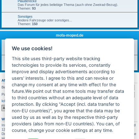
Plauderecke
Das Forum für jedes beliebige Thema (auch ohne Zweirad-Bezug).
Themen:
93
Sonstiges
Andere Fahrzeuge oder sonstiges...
Themen:
150
mofa-moped.de
Ankündigungen & News
We use cookies!
Neuigkeiten auf technik-ostfriese.com und in diesem Forum.
Themen:
26
This site uses third-party website tracking
Feedback
Was soll sich in Zukunft ändern? Feedback würde mich sehr freuen!
technologies to provide its services, constantly
Themen:
7
improve and display advertisements according to
users' interests. I agree to this and can revoke or
ANMELDEN
•
REGISTRIEREN
change my consent at any time with effect for the
Benutzername:
future.We point out that some tools may transfer data
Passwort:
to third countries without an adequate level of data
Ich habe mein Passwort vergessen
Angemeldet bleiben
protection. By clicking "Accept (incl. data transfer to
non-EU countries)", you agree that the data may be
used by us as well as by the respective third-party
WER IST ONLINE?
providers (also from non-EU countries). You can, of
Insgesamt sind
128
Besucher online :: 2 sichtbare Mitglieder, 0 unsichtbare Mitglieder und
126 Gäste (basierend auf den aktiven Besuchern der letzten 10 Minuten)
course, change your cookie settings at any time.
Der Besucherrekord liegt bei
4689
Besuchern, die am 26.07.2025 21:19 gleichzeitig online
waren.