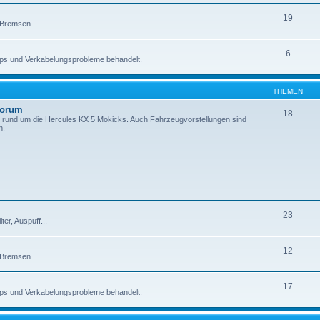
19
 Bremsen...
6
pps und Verkabelungsprobleme behandelt.
THEMEN
Forum
18
 rund um die Hercules KX 5 Mokicks. Auch Fahrzeugvorstellungen sind
n.
23
er, Auspuff...
12
 Bremsen...
17
pps und Verkabelungsprobleme behandelt.