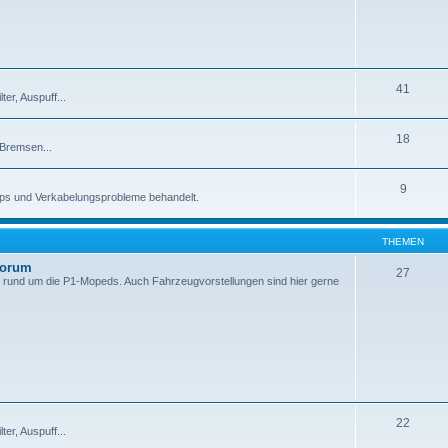
41
er, Auspuff...
18
 Bremsen...
9
pps und Verkabelungsprobleme behandelt.
THEMEN
Forum
27
 rund um die P1-Mopeds. Auch Fahrzeugvorstellungen sind hier gerne
22
er, Auspuff...