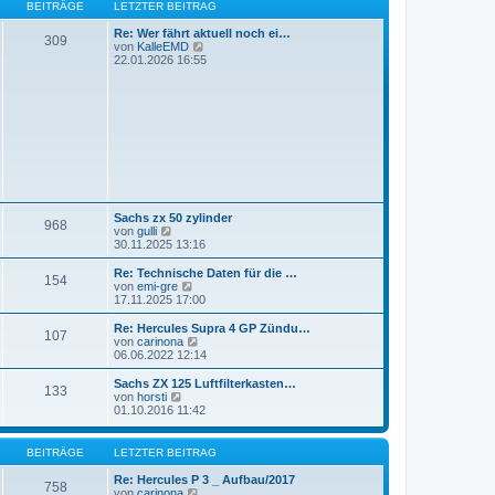
r
B
s
BEITRÄGE
LETZTER BEITRAG
a
e
t
g
i
e
Re: Wer fährt aktuell noch ei…
309
t
r
N
von
KalleEMD
r
B
e
22.01.2026 16:55
a
e
u
g
i
e
t
s
r
t
a
e
g
r
B
e
i
t
r
Sachs zx 50 zylinder
a
968
N
von
gulli
g
e
30.11.2025 13:16
u
e
Re: Technische Daten für die …
154
s
N
von
emi-gre
t
e
17.11.2025 17:00
e
u
r
e
Re: Hercules Supra 4 GP Zündu…
107
B
s
N
von
carinona
e
t
e
06.06.2022 12:14
i
e
u
t
r
e
Sachs ZX 125 Luftfilterkasten…
r
133
B
s
N
von
horsti
a
e
t
e
01.10.2016 11:42
g
i
e
u
t
r
e
r
B
s
BEITRÄGE
LETZTER BEITRAG
a
e
t
g
i
e
Re: Hercules P 3 _ Aufbau/2017
758
t
r
N
von
carinona