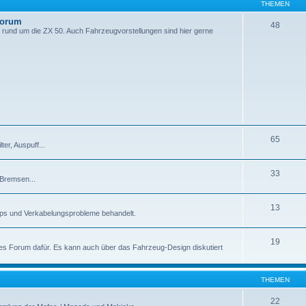
THEMEN
Forum
48
 rund um die ZX 50. Auch Fahrzeugvorstellungen sind hier gerne
65
er, Auspuff...
33
 Bremsen...
13
pps und Verkabelungsprobleme behandelt.
19
enes Forum dafür. Es kann auch über das Fahrzeug-Design diskutiert
THEMEN
22