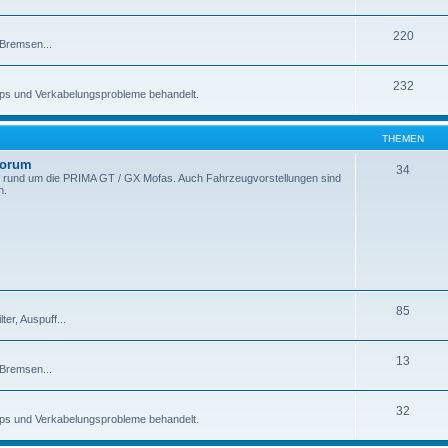
220
 Bremsen...
232
pps und Verkabelungsprobleme behandelt.
THEMEN
Forum
34
 rund um die PRIMA GT / GX Mofas. Auch Fahrzeugvorstellungen sind
n.
85
er, Auspuff...
13
 Bremsen...
32
pps und Verkabelungsprobleme behandelt.