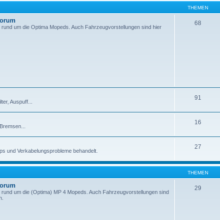
THEMEN
Forum
68
 rund um die Optima Mopeds. Auch Fahrzeugvorstellungen sind hier
91
er, Auspuff...
16
 Bremsen...
27
pps und Verkabelungsprobleme behandelt.
THEMEN
Forum
29
 rund um die (Optima) MP 4 Mopeds. Auch Fahrzeugvorstellungen sind
n.