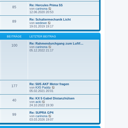
u
e
Re: Hercules Prima 5S
85
s
N
von
carinona
t
e
12.06.2020 20:53
e
u
r
e
Re: Schaltermechanik Licht
89
B
s
N
von
wedewe
e
t
e
19.01.2019 19:17
i
e
u
t
r
e
r
B
s
BEITRÄGE
LETZTER BEITRAG
a
e
t
g
i
e
Re: Rahmendurchgang zum Luftf…
100
t
r
N
von
carinona
r
B
e
05.12.2022 21:17
a
e
u
g
i
e
t
s
r
t
a
e
g
r
B
e
i
Re: 50/5 AKF Motor fragen
t
177
N
von
KX5 Paddy
r
e
05.02.2021 20:01
a
u
g
e
Re: KX 5 Gabel Distanzhülsen
40
s
N
von
acki
t
e
24.10.2022 19:30
e
u
r
e
Re: SUPRA GP4
99
B
s
N
von
carinona
e
t
e
03.03.2026 19:07
i
e
u
t
r
e