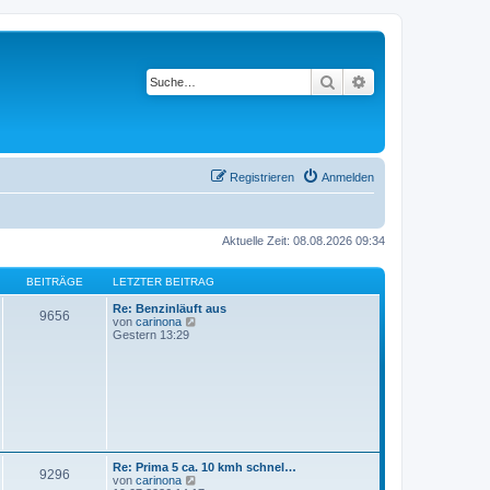
Suche
Erweiterte Suche
Registrieren
Anmelden
Aktuelle Zeit: 08.08.2026 09:34
BEITRÄGE
LETZTER BEITRAG
Re: Benzinläuft aus
9656
N
von
carinona
e
Gestern 13:29
u
e
s
t
e
r
B
e
i
t
Re: Prima 5 ca. 10 kmh schnel…
9296
r
N
von
carinona