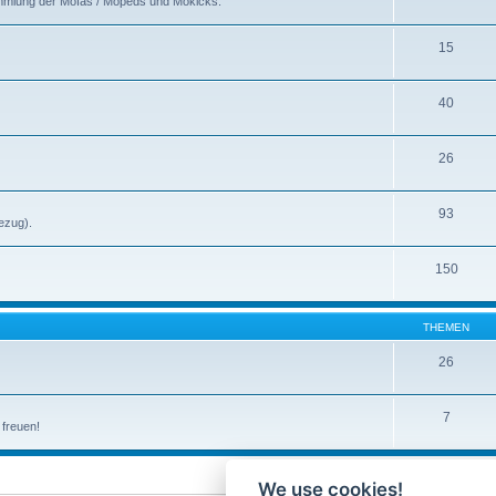
ammlung der Mofas / Mopeds und Mokicks.
15
40
26
93
ezug).
150
THEMEN
26
7
 freuen!
We use cookies!