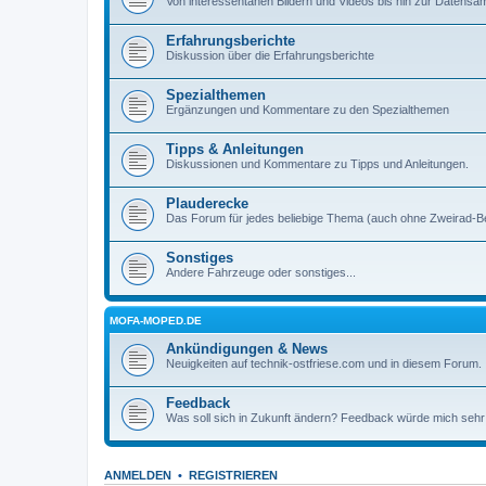
Von interessentanen Bildern und Videos bis hin zur Datens
Erfahrungsberichte
Diskussion über die Erfahrungsberichte
Spezialthemen
Ergänzungen und Kommentare zu den Spezialthemen
Tipps & Anleitungen
Diskussionen und Kommentare zu Tipps und Anleitungen.
Plauderecke
Das Forum für jedes beliebige Thema (auch ohne Zweirad-B
Sonstiges
Andere Fahrzeuge oder sonstiges...
MOFA-MOPED.DE
Ankündigungen & News
Neuigkeiten auf technik-ostfriese.com und in diesem Forum.
Feedback
Was soll sich in Zukunft ändern? Feedback würde mich sehr
ANMELDEN
•
REGISTRIEREN