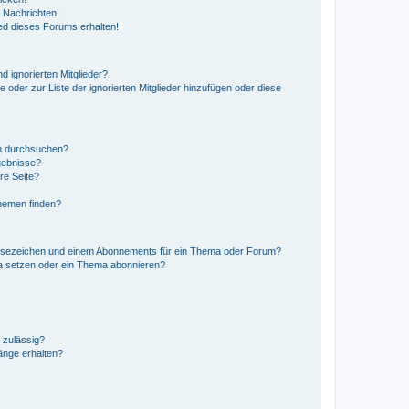
 Nachrichten!
ed dieses Forums erhalten!
d ignorierten Mitglieder?
e oder zur Liste der ignorierten Mitglieder hinzufügen oder diese
en durchsuchen?
gebnisse?
re Seite?
hemen finden?
esezeichen und einem Abonnements für ein Thema oder Forum?
a setzen oder ein Thema abonnieren?
 zulässig?
hänge erhalten?