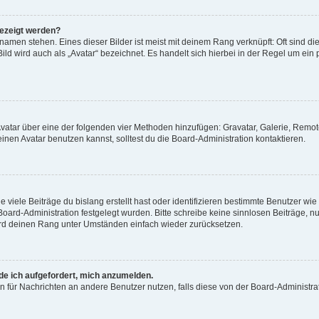
gezeigt werden?
amen stehen. Eines dieser Bilder ist meist mit deinem Rang verknüpft: Oft sind di
ld wird auch als „Avatar“ bezeichnet. Es handelt sich hierbei in der Regel um ein
 Avatar über eine der folgenden vier Methoden hinzufügen: Gravatar, Galerie, Rem
en Avatar benutzen kannst, solltest du die Board-Administration kontaktieren.
viele Beiträge du bislang erstellt hast oder identifizieren bestimmte Benutzer w
 Board-Administration festgelegt wurden. Bitte schreibe keine sinnlosen Beiträge
wird deinen Rang unter Umständen einfach wieder zurücksetzen.
rde ich aufgefordert, mich anzumelden.
ion für Nachrichten an andere Benutzer nutzen, falls diese von der Board-Administ