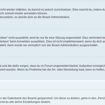
 nicht wieder mitteilen, du kannst es jedoch zurücksetzen. Dies machst du, indem 
 dich schnell wieder anmelden können.
ückzusetzen, so wende dich an die Board-Administration.
en“ nicht auswählst, wirst du nur für eine Sitzung angemeldet. Dies verhindert 
leiben“ beim Anmelden auswählen. Dies ist nicht empfehlenswert, wenn du dich an
 steht, dann wurde sie vermutlich von der Board-Administration ausgeschaltet.
 hat und die dafür sorgen, dass du im Forum angemeldet bleibst. Außerdem ermögli
tiviert wurden. Wenn du Probleme bei der An- oder Abmeldung hast, kann es helfen
n in der Datenbank des Boards gespeichert. Um diese zu ändern, gehe in den „Persö
nst du alle deine Einstellungen ändern.