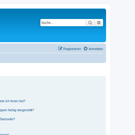
Suche
Erweiterte Suche
Registrieren
Anmelden
ete ich ihnen bei?
en farbig dargestellt?
tartseite?
icken!