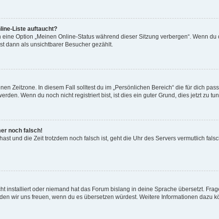
ine-Liste auftaucht?
n eine Option „Meinen Online-Status während dieser Sitzung verbergen“. Wenn du d
st dann als unsichtbarer Besucher gezählt.
en Zeitzone. In diesem Fall solltest du im „Persönlichen Bereich“ die für dich passe
den. Wenn du noch nicht registriert bist, ist dies ein guter Grund, dies jetzt zu tun
mer noch falsch!
t hast und die Zeit trotzdem noch falsch ist, geht die Uhr des Servers vermutlich fal
t installiert oder niemand hat das Forum bislang in deine Sprache übersetzt. Frag
, würden wir uns freuen, wenn du es übersetzen würdest. Weitere Informationen dazu