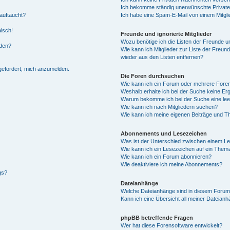
Ich bekomme ständig unerwünschte Private
auftaucht?
Ich habe eine Spam-E-Mail von einem Mitgli
alsch!
Freunde und ignorierte Mitglieder
Wozu benötige ich die Listen der Freunde un
rden?
Wie kann ich Mitglieder zur Liste der Freund
wieder aus den Listen entfernen?
fgefordert, mich anzumelden.
Die Foren durchsuchen
Wie kann ich ein Forum oder mehrere For
Weshalb erhalte ich bei der Suche keine Er
Warum bekomme ich bei der Suche eine lee
Wie kann ich nach Mitgliedern suchen?
Wie kann ich meine eigenen Beiträge und T
Abonnements und Lesezeichen
Was ist der Unterschied zwischen einem L
Wie kann ich ein Lesezeichen auf ein Them
Wie kann ich ein Forum abonnieren?
Wie deaktiviere ich meine Abonnements?
gs?
Dateianhänge
Welche Dateianhänge sind in diesem Forum
Kann ich eine Übersicht all meiner Dateian
phpBB betreffende Fragen
Wer hat diese Forensoftware entwickelt?