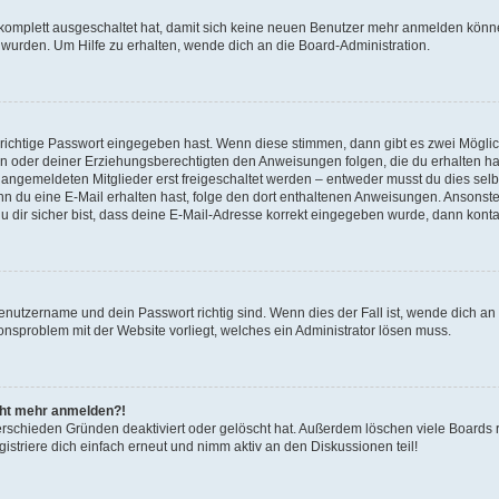
g komplett ausgeschaltet hat, damit sich keine neuen Benutzer mehr anmelden könn
 wurden. Um Hilfe zu erhalten, wende dich an die Board-Administration.
 richtige Passwort eingegeben hast. Wenn diese stimmen, dann gibt es zwei Mögl
tern oder deiner Erziehungsberechtigten den Anweisungen folgen, die du erhalten ha
u angemeldeten Mitglieder erst freigeschaltet werden – entweder musst du dies selbs
. Wenn du eine E-Mail erhalten hast, folge den dort enthaltenen Anweisungen. Ansons
 dir sicher bist, dass deine E-Mail-Adresse korrekt eingegeben wurde, dann kontak
Benutzername und dein Passwort richtig sind. Wenn dies der Fall ist, wende dich a
ionsproblem mit der Website vorliegt, welches ein Administrator lösen muss.
icht mehr anmelden?!
erschieden Gründen deaktiviert oder gelöscht hat. Außerdem löschen viele Boards r
triere dich einfach erneut und nimm aktiv an den Diskussionen teil!