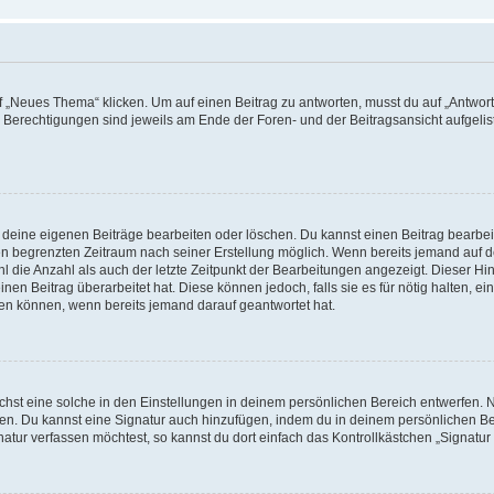
„Neues Thema“ klicken. Um auf einen Beitrag zu antworten, musst du auf „Antworte
e Berechtigungen sind jeweils am Ende der Foren- und der Beitragsansicht aufgeliste
r deine eigenen Beiträge bearbeiten oder löschen. Du kannst einen Beitrag bearbe
inen begrenzten Zeitraum nach seiner Erstellung möglich. Wenn bereits jemand auf de
 die Anzahl als auch der letzte Zeitpunkt der Bearbeitungen angezeigt. Dieser Hi
en Beitrag überarbeitet hat. Diese können jedoch, falls sie es für nötig halten, ei
hen können, wenn bereits jemand darauf geantwortet hat.
st eine solche in den Einstellungen in deinem persönlichen Bereich entwerfen. Na
eren. Du kannst eine Signatur auch hinzufügen, indem du in deinem persönlichen 
atur verfassen möchtest, so kannst du dort einfach das Kontrollkästchen „Signatu