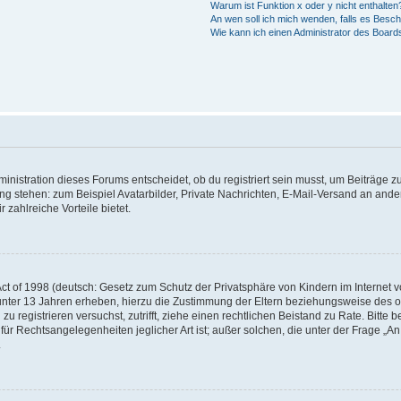
Warum ist Funktion x oder y nicht enthalten
An wen soll ich mich wenden, falls es Besc
Wie kann ich einen Administrator des Board
istration dieses Forums entscheidet, ob du registriert sein musst, um Beiträge zu s
ung stehen: zum Beispiel Avatarbilder, Private Nachrichten, E-Mail-Versand an ander
 zahlreiche Vorteile bietet.
t of 1998 (deutsch: Gesetz zum Schutz der Privatsphäre von Kindern im Internet vo
unter 13 Jahren erheben, hierzu die Zustimmung der Eltern beziehungsweise des o
h zu registrieren versuchst, zutrifft, ziehe einen rechtlichen Beistand zu Rate. Bit
für Rechtsangelegenheiten jeglicher Art ist; außer solchen, die unter der Frage „
.