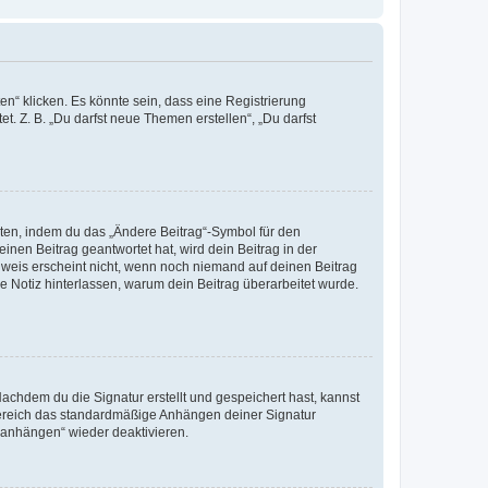
n“ klicken. Es könnte sein, dass eine Registrierung
t. Z. B. „Du darfst neue Themen erstellen“, „Du darfst
iten, indem du das „Ändere Beitrag“-Symbol für den
inen Beitrag geantwortet hat, wird dein Beitrag in der
nweis erscheint nicht, wenn noch niemand auf deinen Beitrag
ne Notiz hinterlassen, warum dein Beitrag überarbeitet wurde.
chdem du die Signatur erstellt und gespeichert hast, kannst
Bereich das standardmäßige Anhängen deiner Signatur
r anhängen“ wieder deaktivieren.