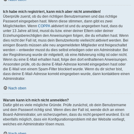
Ich habe mich registriert, kann mich aber nicht anmelden!
Überprüfe zuerst, ob du den richtigen Benutzernamen und das richtige
Passwort eingegeben hast. Wenn diese stimmen, dann gibt es zwei
Möglichkeiten. Wenn
COPPA
aktiviert ist und du angegeben hast, dass du
unter 13 Jahre alt bist, musst du bzw. einer deiner Eltern oder deiner
Erziehungsberechtigten den Anweisungen folgen, die du erhalten hast. Wenn
dies nicht der Fall ist, muss dein Benutzerkonto vielleicht aktiviert werden. Bei
einigen Boards müssen alle neu angemeldeten Mitglieder erst freigeschaltet
werden – entweder musst du dies selbst erledigen oder ein Administrator. Bei
der Registrierung wurde dir mitgeteilt, ob eine Aktivierung nötig ist oder nicht.
Wenn du eine E-Mail erhalten hast, folge den dort enthaltenen Anweisungen.
Ansonsten prüfe, ob du deine E-Mail-Adresse korrekt eingegeben hast oder
die E-Mail von einem Spam-Filter blockiert wurde. Wenn du dir sicher bist,
dass deine E-Mail-Adresse korrekt eingegeben wurde, dann kontaktiere einen
Administrator.
Nach oben
Warum kann ich mich nicht anmelden?
Dafür gibt es viele mögliche Gründe. Prüfe zunächst, ob dein Benutzername
und dein Passwort richtig sind. Wenn dies der Fall ist, wende dich an einen
Board-Administrator, um sicherzugehen, dass du nicht gesperrt wurdest. Es ist
ebenfalls möglich, dass ein Konfigurationsproblem mit der Website vorliegt,
welches ein Administrator lösen muss.
Nach oben