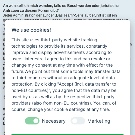
An wen soll ich mich wenden, falls es Beschwerden oder juristische
Anfragen zu diesem Forum gibt?
Jeder Administrator, der auf der „Das Team“-Seite aufgeführt ist, ist ein
geeigneter Kontakt für deine Beschwerde. Wenn du so keine Antwort erhältst,
solltest du den Besitzer der Domain kontaktieren (führe dazu eine
We use cookies!
„WHOIS“-Abfrage
durch) oder — falls diese Seite bei einem kostenlosen
Webhoster wie z. B. Yahoo!, free.fr, funpic.de usw. liegt — den Support oder
This site uses third-party website tracking
den Abuse-Kontakt des betreffenden Dienstes. Bitte beachte, dass phpBB
Limited (phpBB.com) und phpBB Deutschland e. V. (phpBB.de)
absolut keinen
technologies to provide its services, constantly
Einfluss
auf die Benutzung oder den oder die Benutzer der Forensoftware
improve and display advertisements according to
haben und dafür in keiner Weise zur Verantwortung herangezogen werden
users' interests. I agree to this and can revoke or
können. Kontaktiere daher nie phpBB Limited oder phpBB Deutschland e. V. in
Zusammenhang mit jeglichen juristischen Fragen (Unterlassungserklärungen,
change my consent at any time with effect for the
Haftungsfragen usw.), die
sich nicht direkt
auf die Websiten phpbb.com,
future.We point out that some tools may transfer data
phpbb.de oder die phpBB-Software selbst beziehen. Falls du phpBB Limited
to third countries without an adequate level of data
oder phpBB Deutschland e. V. E-Mails schreibst, die die
Softwarenutzung
durch Dritte
betreffen, so wirst du, wenn überhaupt, höchstens eine knappe
protection. By clicking "Accept (incl. data transfer to
Antwort erhalten.
non-EU countries)", you agree that the data may be
used by us as well as by the respective third-party
Nach oben
providers (also from non-EU countries). You can, of
course, change your cookie settings at any time.
Wie kann ich einen Administrator des Boards kontaktieren?
Alle Benutzer des Boards können das Kontaktformular nutzen, wenn die
Funktion durch die Board-Administration aktiviert wurde.
Necessary
Marketing
Mitglieder des Boards können zusätzlich den Link „Das Team“ verwenden.
Nach oben