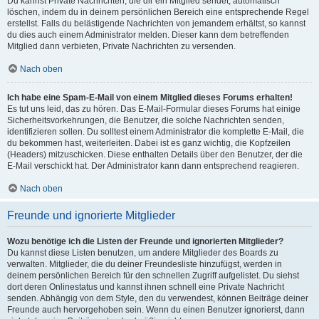
Du kannst Private Nachrichten, die dir ein Mitglied sendet, automatisch
löschen, indem du in deinem persönlichen Bereich eine entsprechende Regel
erstellst. Falls du belästigende Nachrichten von jemandem erhältst, so kannst
du dies auch einem Administrator melden. Dieser kann dem betreffenden
Mitglied dann verbieten, Private Nachrichten zu versenden.
Nach oben
Ich habe eine Spam-E-Mail von einem Mitglied dieses Forums erhalten!
Es tut uns leid, das zu hören. Das E-Mail-Formular dieses Forums hat einige
Sicherheitsvorkehrungen, die Benutzer, die solche Nachrichten senden,
identifizieren sollen. Du solltest einem Administrator die komplette E-Mail, die
du bekommen hast, weiterleiten. Dabei ist es ganz wichtig, die Kopfzeilen
(Headers) mitzuschicken. Diese enthalten Details über den Benutzer, der die
E-Mail verschickt hat. Der Administrator kann dann entsprechend reagieren.
Nach oben
Freunde und ignorierte Mitglieder
Wozu benötige ich die Listen der Freunde und ignorierten Mitglieder?
Du kannst diese Listen benutzen, um andere Mitglieder des Boards zu
verwalten. Mitglieder, die du deiner Freundesliste hinzufügst, werden in
deinem persönlichen Bereich für den schnellen Zugriff aufgelistet. Du siehst
dort deren Onlinestatus und kannst ihnen schnell eine Private Nachricht
senden. Abhängig von dem Style, den du verwendest, können Beiträge deiner
Freunde auch hervorgehoben sein. Wenn du einen Benutzer ignorierst, dann