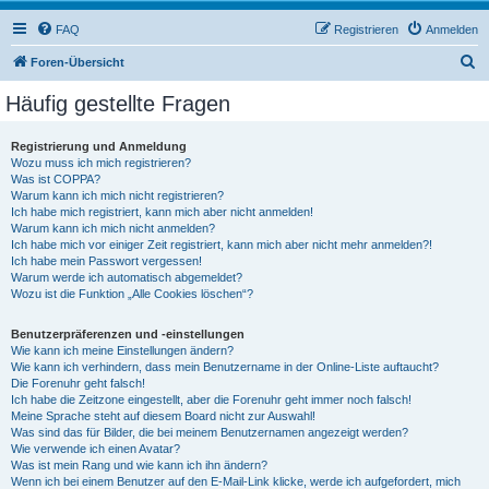
FAQ
Registrieren
Anmelden
S
Foren-Übersicht
u
Häufig gestellte Fragen
c
h
Registrierung und Anmeldung
Wozu muss ich mich registrieren?
e
Was ist COPPA?
Warum kann ich mich nicht registrieren?
Ich habe mich registriert, kann mich aber nicht anmelden!
Warum kann ich mich nicht anmelden?
Ich habe mich vor einiger Zeit registriert, kann mich aber nicht mehr anmelden?!
Ich habe mein Passwort vergessen!
Warum werde ich automatisch abgemeldet?
Wozu ist die Funktion „Alle Cookies löschen“?
Benutzerpräferenzen und -einstellungen
Wie kann ich meine Einstellungen ändern?
Wie kann ich verhindern, dass mein Benutzername in der Online-Liste auftaucht?
Die Forenuhr geht falsch!
Ich habe die Zeitzone eingestellt, aber die Forenuhr geht immer noch falsch!
Meine Sprache steht auf diesem Board nicht zur Auswahl!
Was sind das für Bilder, die bei meinem Benutzernamen angezeigt werden?
Wie verwende ich einen Avatar?
Was ist mein Rang und wie kann ich ihn ändern?
Wenn ich bei einem Benutzer auf den E-Mail-Link klicke, werde ich aufgefordert, mich