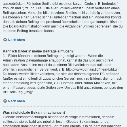
auszudrücken. Für jeden Smilie gibt es einen kurzen Code, z. B. bedeutet :)
fröhlich und :( traurig. Die Liste aller Smilies kannst du beim Verfassen eines
Beitrags sehen. Versuche bitte trotzdem, Smilies nicht zu häufig zu benutzen,
sie können einen Beitrag schnell unlesbar machen und ein Moderator könnte
deshalb deinen Beitrag entsprechend überarbeiten oder gar komplett löschen.
Die Board-Administration kann auch die Anzahl der Smilies begrenzen, die du
in einem Beitrag benutzen kannst.
Nach oben
Kann ich Bilder in meine Beiträge einfügen?
Ja, Bilder können in deinem Beitrag angezeigt werden. Wenn die
Administration Dateianhänge erlaubt hat, kannst du das Bild auch direkt
hochladen. Ansonsten musst du zu einem Bild verlinken, das auf einem
öffentlich zugänglichen Server liegt, z. B. http://www.domain.tld/mein-bild.gif.
Du kannst weder Bilder verlinken, die sich auf deinem eigenen PC befinden
(außer es ist ein öffentlich zugänglicher Server), noch zu Bildern, die nur nach
einer Anmeldung verfügbar sind, z. B. Hotmail- oder Yahoo-Mailboxen, mit
einem Passwort geschützte Seiten usw. Um das Bild anzuzeigen, benutze den
BBCode-Tag „[img]“.
Nach oben
Was sind globale Bekanntmachungen?
Globale Bekanntmachungen beinhalten wichtige Informationen, deshalb
solltest du sie so bald wie möglich lesen. Globale Bekanntmachungen
erscheinen ganz oben in jedem Forum und ebenfalls in deinem persönlichen