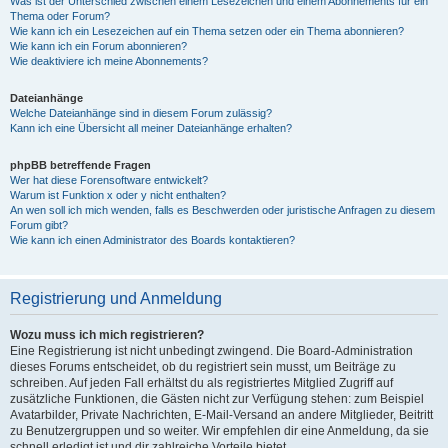
Was ist der Unterschied zwischen einem Lesezeichen und einem Abonnements für ein
Thema oder Forum?
Wie kann ich ein Lesezeichen auf ein Thema setzen oder ein Thema abonnieren?
Wie kann ich ein Forum abonnieren?
Wie deaktiviere ich meine Abonnements?
Dateianhänge
Welche Dateianhänge sind in diesem Forum zulässig?
Kann ich eine Übersicht all meiner Dateianhänge erhalten?
phpBB betreffende Fragen
Wer hat diese Forensoftware entwickelt?
Warum ist Funktion x oder y nicht enthalten?
An wen soll ich mich wenden, falls es Beschwerden oder juristische Anfragen zu diesem
Forum gibt?
Wie kann ich einen Administrator des Boards kontaktieren?
Registrierung und Anmeldung
Wozu muss ich mich registrieren?
Eine Registrierung ist nicht unbedingt zwingend. Die Board-Administration
dieses Forums entscheidet, ob du registriert sein musst, um Beiträge zu
schreiben. Auf jeden Fall erhältst du als registriertes Mitglied Zugriff auf
zusätzliche Funktionen, die Gästen nicht zur Verfügung stehen: zum Beispiel
Avatarbilder, Private Nachrichten, E-Mail-Versand an andere Mitglieder, Beitritt
zu Benutzergruppen und so weiter. Wir empfehlen dir eine Anmeldung, da sie
schnell erledigt ist und dir zahlreiche Vorteile bietet.