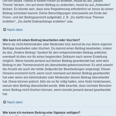
Um ein neues Thema in einem Forum zu eröffnen, musst du auf „Neues
Thema“ klicken. Um auf einen Beitrag zu antworten, musst du auf „Antworten“
klicken. Es könnte sein, dass eine Registrierung erforderlich ist, bevor du einen
Beitrag schreiben kannst. Deine Berechtigungen sind jeweils am Ende der
Foren- und der Beitragsansicht aufgelistet. Z. B. „Du darfst neue Themen
erstellen“, „Du darfst Dateianhänge erstellen“ usw.
Nach oben
Wie kann ich einen Beitrag bearbeiten oder löschen?
Wenn du nicht Administrator oder Moderator bist, kannst du nur deine eigenen
Beiträge bearbeiten oder löschen. Du kannst einen Beitrag bearbeiten, indem
du das „Ändere Beitrag“-Symbol für den entsprechenden Beitrag anklickst;
eventuell ist dies nur für einen begrenzten Zeitraum nach seiner Erstellung
möglich. Wenn bereits jemand auf deinen Beitrag geantwortet hat, wird dein
Beitrag in der Themenansicht als überarbeitet gekennzeichnet. Es wird sowohl
die Anzahl als auch der letzte Zeitpunkt der Bearbeitungen angezeigt. Dieser
Hinweis erscheint nicht, wenn noch niemand auf deinen Beitrag geantwortet
hat oder wenn ein Administrator oder Moderator deinen Beitrag überarbeitet
hat. Diese können jedoch, falls sie es für nötig halten, eine Notiz hinterlassen,
warum dein Beitrag überarbeitet wurde. Bitte beachte, dass normale Benutzer
einen Beitrag nicht löschen können, wenn bereits jemand darauf geantwortet
hat.
Nach oben
Wie kann ich meinem Beitrag eine Signatur anfügen?