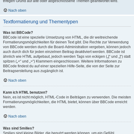
triftigen Grund auf alte oder abgeschlossene Themen geantwortet wird.
Nach oben
Textformatierung und Thementypen
Was ist BBCode?
BBCode ist eine spezielle Umsetzung von HTML, die dir weitreichende
Formatierungsmöglichkeiten für deinen Text gibt. Die Rechte zur Verwendung
von BBCode werden durch die Board-Administration vergeben, können jedoch
auch durch dich für jeden einzelnen Beitrag deaktiviert werden. BBCode ist
ähnlich wie HTML aufgebaut, jedoch werden Tags von eckigen („[“ und „]“) statt
spitzen („<“ und „>“) Klammern eingeschlossen. Weitere Informationen zu
BBCode findest du auf einer speziellen Hilfe-Seite, die von der Seite zur
Beitragserstellung aus zugänglich ist.
Nach oben
Kann ich HTML benutzen?
Nein, es ist nicht möglich, HTML-Code in Beiträgen zu verwenden. Die meisten
Formatierungsmöglichkeiten, die HTML bietet, können über BBCode erreicht
werden.
Nach oben
Was sind Smilies?
Smilies sind kleine Bilder, die benutzt werden können, um ein Gefühl