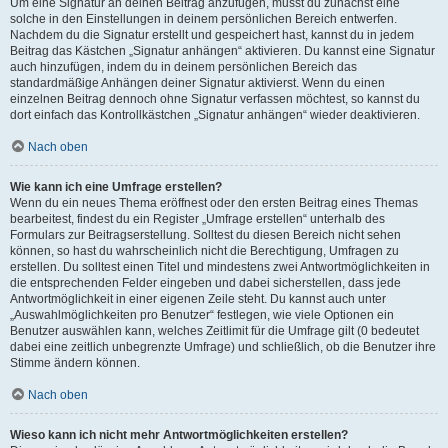
Um eine Signatur an deinen Beitrag anzufügen, musst du zunächst eine
solche in den Einstellungen in deinem persönlichen Bereich entwerfen.
Nachdem du die Signatur erstellt und gespeichert hast, kannst du in jedem
Beitrag das Kästchen „Signatur anhängen“ aktivieren. Du kannst eine Signatur
auch hinzufügen, indem du in deinem persönlichen Bereich das
standardmäßige Anhängen deiner Signatur aktivierst. Wenn du einen
einzelnen Beitrag dennoch ohne Signatur verfassen möchtest, so kannst du
dort einfach das Kontrollkästchen „Signatur anhängen“ wieder deaktivieren.
Nach oben
Wie kann ich eine Umfrage erstellen?
Wenn du ein neues Thema eröffnest oder den ersten Beitrag eines Themas
bearbeitest, findest du ein Register „Umfrage erstellen“ unterhalb des
Formulars zur Beitragserstellung. Solltest du diesen Bereich nicht sehen
können, so hast du wahrscheinlich nicht die Berechtigung, Umfragen zu
erstellen. Du solltest einen Titel und mindestens zwei Antwortmöglichkeiten in
die entsprechenden Felder eingeben und dabei sicherstellen, dass jede
Antwortmöglichkeit in einer eigenen Zeile steht. Du kannst auch unter
„Auswahlmöglichkeiten pro Benutzer“ festlegen, wie viele Optionen ein
Benutzer auswählen kann, welches Zeitlimit für die Umfrage gilt (0 bedeutet
dabei eine zeitlich unbegrenzte Umfrage) und schließlich, ob die Benutzer ihre
Stimme ändern können.
Nach oben
Wieso kann ich nicht mehr Antwortmöglichkeiten erstellen?