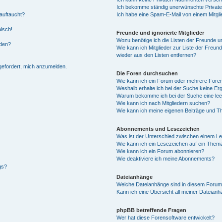
Ich bekomme ständig unerwünschte Private
auftaucht?
Ich habe eine Spam-E-Mail von einem Mitgli
alsch!
Freunde und ignorierte Mitglieder
Wozu benötige ich die Listen der Freunde un
rden?
Wie kann ich Mitglieder zur Liste der Freund
wieder aus den Listen entfernen?
fgefordert, mich anzumelden.
Die Foren durchsuchen
Wie kann ich ein Forum oder mehrere For
Weshalb erhalte ich bei der Suche keine Er
Warum bekomme ich bei der Suche eine lee
Wie kann ich nach Mitgliedern suchen?
Wie kann ich meine eigenen Beiträge und T
Abonnements und Lesezeichen
Was ist der Unterschied zwischen einem L
Wie kann ich ein Lesezeichen auf ein Them
Wie kann ich ein Forum abonnieren?
Wie deaktiviere ich meine Abonnements?
gs?
Dateianhänge
Welche Dateianhänge sind in diesem Forum
Kann ich eine Übersicht all meiner Dateian
phpBB betreffende Fragen
Wer hat diese Forensoftware entwickelt?