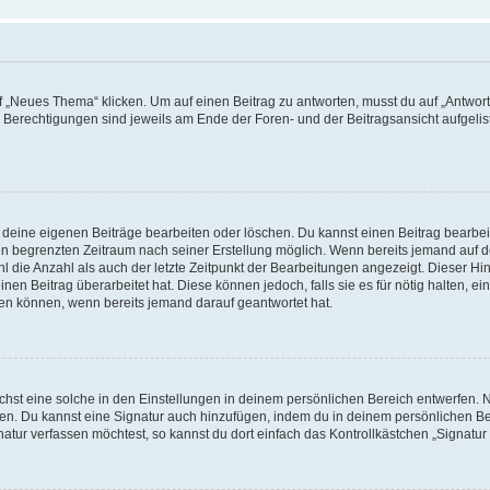
„Neues Thema“ klicken. Um auf einen Beitrag zu antworten, musst du auf „Antworte
e Berechtigungen sind jeweils am Ende der Foren- und der Beitragsansicht aufgeliste
r deine eigenen Beiträge bearbeiten oder löschen. Du kannst einen Beitrag bearbe
inen begrenzten Zeitraum nach seiner Erstellung möglich. Wenn bereits jemand auf de
 die Anzahl als auch der letzte Zeitpunkt der Bearbeitungen angezeigt. Dieser Hi
en Beitrag überarbeitet hat. Diese können jedoch, falls sie es für nötig halten, ei
hen können, wenn bereits jemand darauf geantwortet hat.
st eine solche in den Einstellungen in deinem persönlichen Bereich entwerfen. Na
eren. Du kannst eine Signatur auch hinzufügen, indem du in deinem persönlichen 
atur verfassen möchtest, so kannst du dort einfach das Kontrollkästchen „Signatu