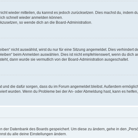
 nicht wieder mitteilen, du kannst es jedoch zurücksetzen. Dies machst du, indem 
 dich schnell wieder anmelden können.
ückzusetzen, so wende dich an die Board-Administration.
en“ nicht auswählst, wirst du nur für eine Sitzung angemeldet. Dies verhindert 
leiben“ beim Anmelden auswählen. Dies ist nicht empfehlenswert, wenn du dich an
 steht, dann wurde sie vermutlich von der Board-Administration ausgeschaltet.
 hat und die dafür sorgen, dass du im Forum angemeldet bleibst. Außerdem ermögli
tiviert wurden. Wenn du Probleme bei der An- oder Abmeldung hast, kann es helfen
n in der Datenbank des Boards gespeichert. Um diese zu ändern, gehe in den „Persö
nst du alle deine Einstellungen ändern.