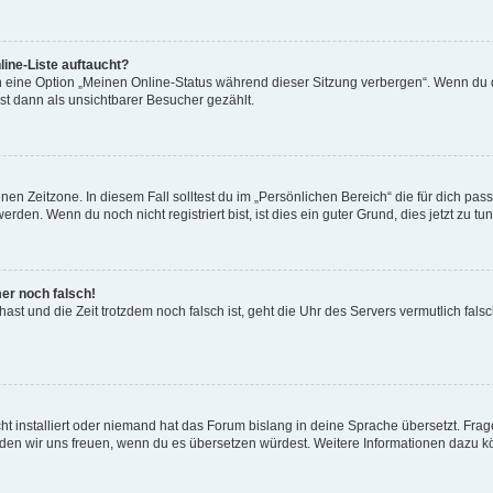
ine-Liste auftaucht?
n eine Option „Meinen Online-Status während dieser Sitzung verbergen“. Wenn du d
st dann als unsichtbarer Besucher gezählt.
en Zeitzone. In diesem Fall solltest du im „Persönlichen Bereich“ die für dich passe
den. Wenn du noch nicht registriert bist, ist dies ein guter Grund, dies jetzt zu tun
mer noch falsch!
t hast und die Zeit trotzdem noch falsch ist, geht die Uhr des Servers vermutlich fal
t installiert oder niemand hat das Forum bislang in deine Sprache übersetzt. Frag
, würden wir uns freuen, wenn du es übersetzen würdest. Weitere Informationen dazu