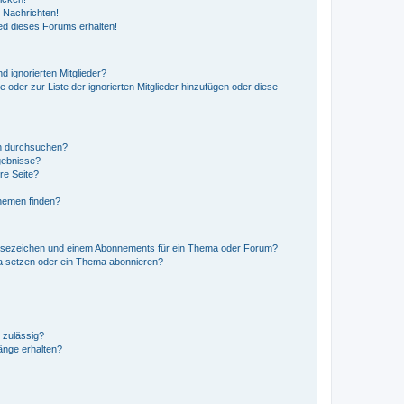
 Nachrichten!
ed dieses Forums erhalten!
d ignorierten Mitglieder?
e oder zur Liste der ignorierten Mitglieder hinzufügen oder diese
en durchsuchen?
gebnisse?
re Seite?
hemen finden?
esezeichen und einem Abonnements für ein Thema oder Forum?
a setzen oder ein Thema abonnieren?
 zulässig?
hänge erhalten?