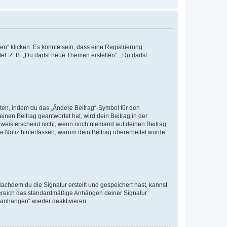
n“ klicken. Es könnte sein, dass eine Registrierung
t. Z. B. „Du darfst neue Themen erstellen“, „Du darfst
iten, indem du das „Ändere Beitrag“-Symbol für den
inen Beitrag geantwortet hat, wird dein Beitrag in der
nweis erscheint nicht, wenn noch niemand auf deinen Beitrag
ne Notiz hinterlassen, warum dein Beitrag überarbeitet wurde.
chdem du die Signatur erstellt und gespeichert hast, kannst
Bereich das standardmäßige Anhängen deiner Signatur
r anhängen“ wieder deaktivieren.