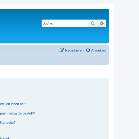
Suche
Erweiterte Suche
Registrieren
Anmelden
ete ich ihnen bei?
en farbig dargestellt?
tartseite?
icken!