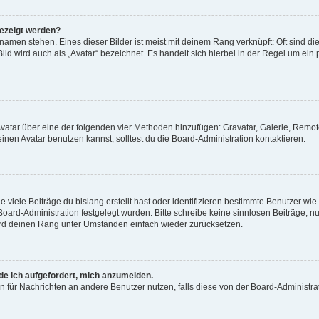
gezeigt werden?
amen stehen. Eines dieser Bilder ist meist mit deinem Rang verknüpft: Oft sind di
ld wird auch als „Avatar“ bezeichnet. Es handelt sich hierbei in der Regel um ein
 Avatar über eine der folgenden vier Methoden hinzufügen: Gravatar, Galerie, Rem
en Avatar benutzen kannst, solltest du die Board-Administration kontaktieren.
viele Beiträge du bislang erstellt hast oder identifizieren bestimmte Benutzer w
 Board-Administration festgelegt wurden. Bitte schreibe keine sinnlosen Beiträge
wird deinen Rang unter Umständen einfach wieder zurücksetzen.
rde ich aufgefordert, mich anzumelden.
ion für Nachrichten an andere Benutzer nutzen, falls diese von der Board-Administ