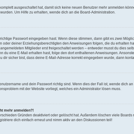
g komplett ausgeschaltet hat, damit sich keine neuen Benutzer mehr anmelden könn
 wurden. Um Hilfe zu erhalten, wende dich an die Board-Administration.
 richtige Passwort eingegeben hast. Wenn diese stimmen, dann gibt es zwei Mögl
tern oder deiner Erziehungsberechtigten den Anweisungen folgen, die du erhalten ha
u angemeldeten Mitglieder erst freigeschaltet werden – entweder musst du dies selbs
. Wenn du eine E-Mail erhalten hast, folge den dort enthaltenen Anweisungen. Ansons
 dir sicher bist, dass deine E-Mail-Adresse korrekt eingegeben wurde, dann kontak
Benutzername und dein Passwort richtig sind. Wenn dies der Fall ist, wende dich a
ionsproblem mit der Website vorliegt, welches ein Administrator lösen muss.
icht mehr anmelden?!
erschieden Gründen deaktiviert oder gelöscht hat. Außerdem löschen viele Boards r
triere dich einfach erneut und nimm aktiv an den Diskussionen teil!