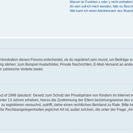
Warum ist Funktion x oder y nicht enthalten
An wen soll ich mich wenden, falls es Besc
Wie kann ich einen Administrator des Board
istration dieses Forums entscheidet, ob du registriert sein musst, um Beiträge zu s
ung stehen: zum Beispiel Avatarbilder, Private Nachrichten, E-Mail-Versand an ander
 zahlreiche Vorteile bietet.
t of 1998 (deutsch: Gesetz zum Schutz der Privatsphäre von Kindern im Internet vo
unter 13 Jahren erheben, hierzu die Zustimmung der Eltern beziehungsweise des o
h zu registrieren versuchst, zutrifft, ziehe einen rechtlichen Beistand zu Rate. Bit
für Rechtsangelegenheiten jeglicher Art ist; außer solchen, die unter der Frage „
.